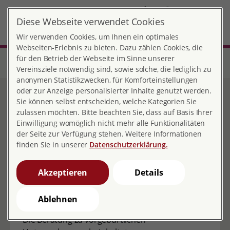
DE
Diese Webseite verwendet Cookies
MENÜ
Wir verwenden Cookies, um Ihnen ein optimales
Webseiten-Erlebnis zu bieten. Dazu zählen Cookies, die
für den Betrieb der Webseite im Sinne unserer
Start
Sachsen
Beratungsstelle Dresden
Beratungsangebote
Beratung zu vorgeburtlichen Untersuchungen (Pränataldiagnostik)
Vereinsziele notwendig sind, sowie solche, die lediglich zu
anonymen Statistikzwecken, für Komforteinstellungen
oder zur Anzeige personalisierter Inhalte genutzt werden.
Beratung zu
Sie können selbst entscheiden, welche Kategorien Sie
zulassen möchten. Bitte beachten Sie, dass auf Basis Ihrer
vorgeburtlichen
Einwilligung womöglich nicht mehr alle Funktionalitäten
der Seite zur Verfügung stehen. Weitere Informationen
Untersuchungen
finden Sie in unserer
Datenschutzerklärung.
(Pränataldiagnostik)
Akzeptieren
Details
Ablehnen
Die Beratung zu vorgeburtlichen