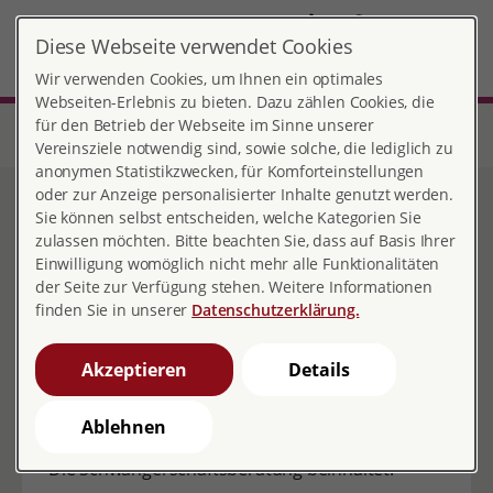
DE
Diese Webseite verwendet Cookies
MENÜ
Wir verwenden Cookies, um Ihnen ein optimales
Webseiten-Erlebnis zu bieten. Dazu zählen Cookies, die
für den Betrieb der Webseite im Sinne unserer
Start
Sachsen
Beratungsstelle Dresden
Beratungsangebote
Schwangerschaftsberatung
Vereinsziele notwendig sind, sowie solche, die lediglich zu
anonymen Statistikzwecken, für Komforteinstellungen
oder zur Anzeige personalisierter Inhalte genutzt werden.
Schwangerschaftsberatung
Sie können selbst entscheiden, welche Kategorien Sie
zulassen möchten. Bitte beachten Sie, dass auf Basis Ihrer
Einwilligung womöglich nicht mehr alle Funktionalitäten
der Seite zur Verfügung stehen. Weitere Informationen
finden Sie in unserer
Datenschutzerklärung.
In unserer Beratungsstelle können werdende
Akzeptieren
Details
Eltern Fragen klären und sich über rechtliche,
finanzielle und soziale Hilfen vor und nach der
Geburt informieren.
Ablehnen
Die Schwangerschaftsberatung beinhaltet: