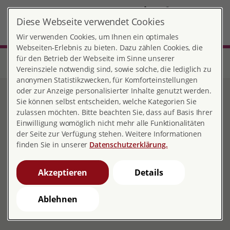
DE
Diese Webseite verwendet Cookies
Flensburg-Wagemut
MENÜ
Wir verwenden Cookies, um Ihnen ein optimales
Webseiten-Erlebnis zu bieten. Dazu zählen Cookies, die
für den Betrieb der Webseite im Sinne unserer
Start
Schleswig-Holstein
Beratungsstelle Flensburg-Wagemut
Hilfe für Kinder und Jugendliche
Vereinsziele notwendig sind, sowie solche, die lediglich zu
anonymen Statistikzwecken, für Komforteinstellungen
oder zur Anzeige personalisierter Inhalte genutzt werden.
Hilfe für Kinder und
Sie können selbst entscheiden, welche Kategorien Sie
zulassen möchten. Bitte beachten Sie, dass auf Basis Ihrer
Jugendliche
Einwilligung womöglich nicht mehr alle Funktionalitäten
der Seite zur Verfügung stehen. Weitere Informationen
finden Sie in unserer
Datenschutzerklärung.
Du bist oder warst von sexualisierter Gewalt
Akzeptieren
Details
betroffen und suchst eine Person, mit der du
vertraulich sprechen kannst und die dir hilft.
Ablehnen
Wende dich an WAGEMUT. Wir sind für dich da.