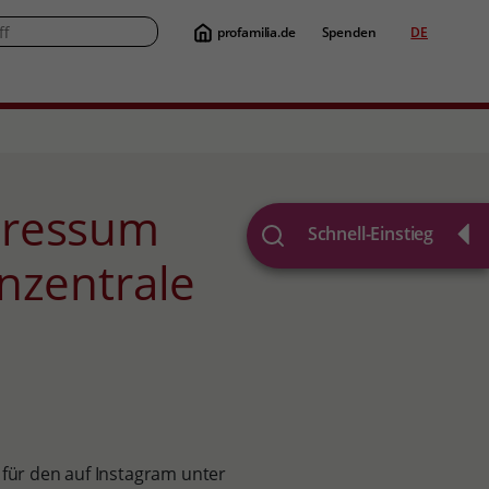
profamilia.de
Spenden
DE
Suche
Schnell-Einstieg
zentrale
 für den auf Instagram unter