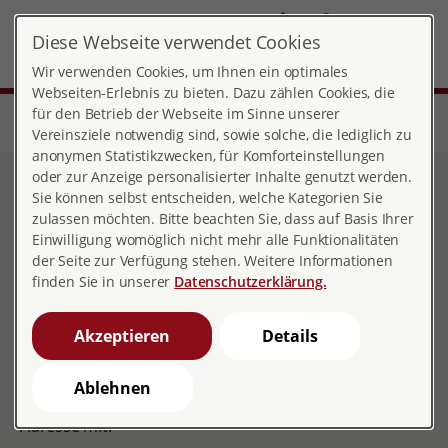
DE
Diese Webseite verwendet Cookies
Landesverband Sachsen-Anhalt
MENÜ
Wir verwenden Cookies, um Ihnen ein optimales
Webseiten-Erlebnis zu bieten. Dazu zählen Cookies, die
für den Betrieb der Webseite im Sinne unserer
Start
Über pro familia
Landesverbände
Sachsen-Anhalt
pro familia unterstützen
Spendenkonto
Vereinsziele notwendig sind, sowie solche, die lediglich zu
anonymen Statistikzwecken, für Komforteinstellungen
oder zur Anzeige personalisierter Inhalte genutzt werden.
Spendenkonto
Sie können selbst entscheiden, welche Kategorien Sie
zulassen möchten. Bitte beachten Sie, dass auf Basis Ihrer
Einwilligung womöglich nicht mehr alle Funktionalitäten
der Seite zur Verfügung stehen. Weitere Informationen
finden Sie in unserer
Datenschutzerklärung.
Landesverband Sachsen-Anhalt
IBAN: DE40 1203 0000 1020 0558 75
Akzeptieren
Details
BIC: BYLADEM1001
Gerne stellen wir Ihnen einen Spendenbescheinigung
Ablehnen
aus. Bitte teilen Sie uns dafür Ihren Namen und Ihre
Adresse mit.