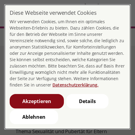
DE
Diese Webseite verwendet Cookies
Ludwigsburg
MENÜ
Wir verwenden Cookies, um Ihnen ein optimales
Webseiten-Erlebnis zu bieten. Dazu zählen Cookies, die
für den Betrieb der Webseite im Sinne unserer
Start
Baden-Württemberg
Beratungsstelle Ludwigsburg
Sexuelle Bildung
Elterninformationen zu unseren Projekten
Vereinsziele notwendig sind, sowie solche, die lediglich zu
anonymen Statistikzwecken, für Komforteinstellungen
oder zur Anzeige personalisierter Inhalte genutzt werden.
Elterninformationen zu
Sie können selbst entscheiden, welche Kategorien Sie
zulassen möchten. Bitte beachten Sie, dass auf Basis Ihrer
unseren Projekten
Einwilligung womöglich nicht mehr alle Funktionalitäten
der Seite zur Verfügung stehen. Weitere Informationen
finden Sie in unserer
Datenschutzerklärung.
Auf dieser Seite finden Sie ...
Akzeptieren
Details
Informationen zu unserer Arbeitsweise in den
Schulprojekten
Ablehnen
Quellen und Materialien mit Informationen zum
Thema Sexualität und Pubertät für Eltern