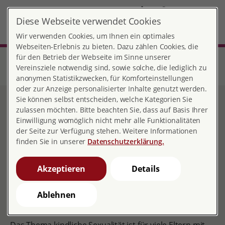
DE
Diese Webseite verwendet Cookies
Mannheim
MENÜ
Wir verwenden Cookies, um Ihnen ein optimales
Webseiten-Erlebnis zu bieten. Dazu zählen Cookies, die
für den Betrieb der Webseite im Sinne unserer
Start
Baden-Württemberg
Beratungsstelle Mannheim
Unsere Angebote
Kurse & Fortbildungen
Vereinsziele notwendig sind, sowie solche, die lediglich zu
Elternabend - (K)ein Tabu! Kindliche Sexualität verstehen und begleiten
anonymen Statistikzwecken, für Komforteinstellungen
oder zur Anzeige personalisierter Inhalte genutzt werden.
Sie können selbst entscheiden, welche Kategorien Sie
Elternabend - (K)ein Tabu!
zulassen möchten. Bitte beachten Sie, dass auf Basis Ihrer
Einwilligung womöglich nicht mehr alle Funktionalitäten
Kindliche Sexualität
der Seite zur Verfügung stehen. Weitere Informationen
finden Sie in unserer
Datenschutzerklärung.
verstehen und begleiten
Akzeptieren
Details
Zielgruppe: Eltern
Ablehnen
Inhalt: