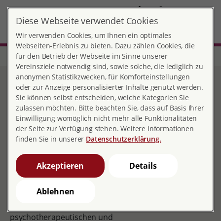
DE
Diese Webseite verwendet Cookies
Aschaffenburg
MENÜ
Wir verwenden Cookies, um Ihnen ein optimales
Webseiten-Erlebnis zu bieten. Dazu zählen Cookies, die
für den Betrieb der Webseite im Sinne unserer
Start
Bayern
Beratungsstelle Aschaffenburg
Mediation
Vereinsziele notwendig sind, sowie solche, die lediglich zu
anonymen Statistikzwecken, für Komforteinstellungen
Mediation
oder zur Anzeige personalisierter Inhalte genutzt werden.
Sie können selbst entscheiden, welche Kategorien Sie
zulassen möchten. Bitte beachten Sie, dass auf Basis Ihrer
Einwilligung womöglich nicht mehr alle Funktionalitäten
der Seite zur Verfügung stehen. Weitere Informationen
finden Sie in unserer
Datenschutzerklärung.
Rechtsanwältin Sabine Langhirt
Akzeptieren
Details
Mediation ist ein Verfahren zur Konfliktbearbeitung,
das den Parteien ermöglicht, eigenständig Lösungen
Ablehnen
zu entwickeln und zu finden. Um dieses Ziel zu
erreichen werden unterschiedliche Methoden aus den
psychotherapeutischen und