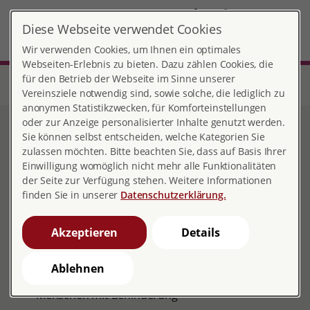
DE
Diese Webseite verwendet Cookies
Aschaffenburg
MENÜ
Wir verwenden Cookies, um Ihnen ein optimales
Webseiten-Erlebnis zu bieten. Dazu zählen Cookies, die
für den Betrieb der Webseite im Sinne unserer
Start
Bayern
Beratungsstelle Aschaffenburg
Sexuelle Bildung
Elternabende
Vereinsziele notwendig sind, sowie solche, die lediglich zu
anonymen Statistikzwecken, für Komforteinstellungen
oder zur Anzeige personalisierter Inhalte genutzt werden.
Elternabende
Sie können selbst entscheiden, welche Kategorien Sie
zulassen möchten. Bitte beachten Sie, dass auf Basis Ihrer
Einwilligung womöglich nicht mehr alle Funktionalitäten
der Seite zur Verfügung stehen. Weitere Informationen
finden Sie in unserer
Datenschutzerklärung.
Wir bieten Elternabende an in
Kindertagesstätten
Akzeptieren
Details
Grundschulen
weiterführende Schulen
Ablehnen
Wohneinrichtungen und Werkstätten für
Menschen mit Behinderung