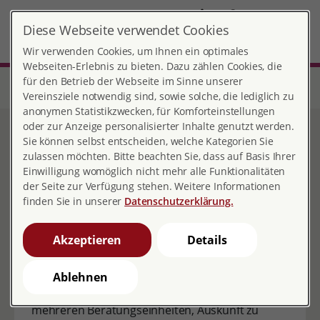
DE
Diese Webseite verwendet Cookies
Senftenberg
MENÜ
Wir verwenden Cookies, um Ihnen ein optimales
Webseiten-Erlebnis zu bieten. Dazu zählen Cookies, die
für den Betrieb der Webseite im Sinne unserer
Start
Brandenburg
Beratungsstelle Senftenberg
Schwangerschaftsberatung
Vereinsziele notwendig sind, sowie solche, die lediglich zu
anonymen Statistikzwecken, für Komforteinstellungen
oder zur Anzeige personalisierter Inhalte genutzt werden.
Schwangerschaftsberatung
Sie können selbst entscheiden, welche Kategorien Sie
zulassen möchten. Bitte beachten Sie, dass auf Basis Ihrer
Einwilligung womöglich nicht mehr alle Funktionalitäten
der Seite zur Verfügung stehen. Weitere Informationen
finden Sie in unserer
Datenschutzerklärung.
Sie haben Fragen rund um das Thema
Akzeptieren
Details
Schwangerschaft und Geburt? - Dann sind Sie
bei uns richtig! Unsere qualifizierten Fachkräfte
nehmen sich Zeit, um Ihnen über alle
Ablehnen
anstehenden Fragen, wenn nötig auch in
mehreren Beratungseinheiten, Auskunft zu