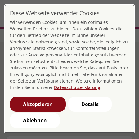
DE
Diese Webseite verwendet Cookies
Bad Hersfeld
MENÜ
Wir verwenden Cookies, um Ihnen ein optimales
Webseiten-Erlebnis zu bieten. Dazu zählen Cookies, die
für den Betrieb der Webseite im Sinne unserer
Start
Hessen
Beratungsstelle Bad Hersfeld
Elternabende
Vereinsziele notwendig sind, sowie solche, die lediglich zu
anonymen Statistikzwecken, für Komforteinstellungen
Elternabende
oder zur Anzeige personalisierter Inhalte genutzt werden.
Sie können selbst entscheiden, welche Kategorien Sie
zulassen möchten. Bitte beachten Sie, dass auf Basis Ihrer
Einwilligung womöglich nicht mehr alle Funktionalitäten
der Seite zur Verfügung stehen. Weitere Informationen
finden Sie in unserer
Datenschutzerklärung.
pro familia
Akzeptieren
Details
HALTE.PUNKT
Ablehnen