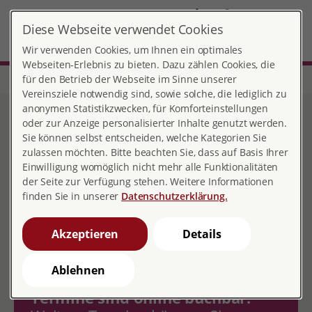
DE
Diese Webseite verwendet Cookies
Bad Hersfeld
MENÜ
Wir verwenden Cookies, um Ihnen ein optimales
Webseiten-Erlebnis zu bieten. Dazu zählen Cookies, die
für den Betrieb der Webseite im Sinne unserer
Start
Hessen
Beratungsstelle Bad Hersfeld
Terminbuchung
Vereinsziele notwendig sind, sowie solche, die lediglich zu
anonymen Statistikzwecken, für Komforteinstellungen
Terminbuchung
oder zur Anzeige personalisierter Inhalte genutzt werden.
Sie können selbst entscheiden, welche Kategorien Sie
zulassen möchten. Bitte beachten Sie, dass auf Basis Ihrer
Einwilligung womöglich nicht mehr alle Funktionalitäten
der Seite zur Verfügung stehen. Weitere Informationen
finden Sie in unserer
Datenschutzerklärung.
Sie haben keinen zeitlich
passenden Termin gefunden oder
Akzeptieren
Details
das Thema, zu dem Sie einen
Termin benötigen, ist nicht
Ablehnen
aufgelistet?
Nicht alle unsere
Termine sind online buchbar.