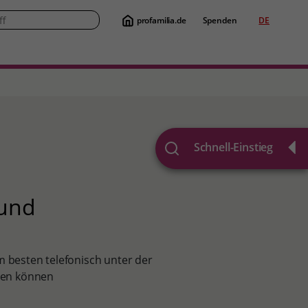
profamilia.de
Spenden
DE
Suche
Schnell-Einstieg
 und
m besten telefonisch unter der
ren können