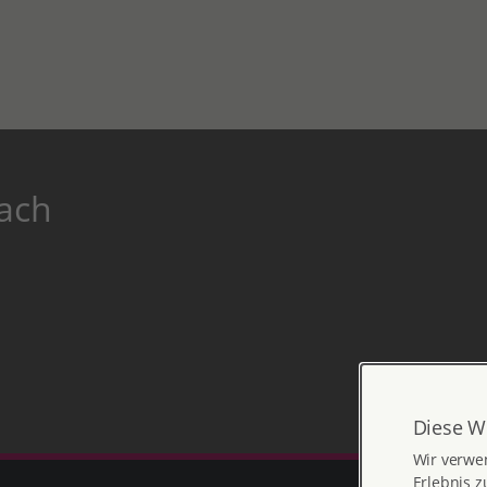
bach
Diese W
Wir verwe
Erlebnis z