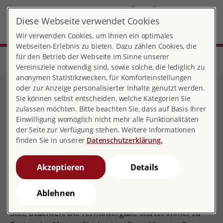
DE
EN
Diese Webseite verwendet Cookies
Frankfurt-Höchst
MENÜ
Wir verwenden Cookies, um Ihnen ein optimales
Webseiten-Erlebnis zu bieten. Dazu zählen Cookies, die
für den Betrieb der Webseite im Sinne unserer
Start
Hessen
Beratungsstelle Frankfurt-Höchst
Beratung zu Elterngeld und Elternzeit
Vereinsziele notwendig sind, sowie solche, die lediglich zu
anonymen Statistikzwecken, für Komforteinstellungen
oder zur Anzeige personalisierter Inhalte genutzt werden.
Beratung zu Elterngeld und
Sie können selbst entscheiden, welche Kategorien Sie
zulassen möchten. Bitte beachten Sie, dass auf Basis Ihrer
Elternzeit
Einwilligung womöglich nicht mehr alle Funktionalitäten
der Seite zur Verfügung stehen. Weitere Informationen
finden Sie in unserer
Datenschutzerklärung.
Beratung zu Elterngeld und Elternzeit
Akzeptieren
Details
Hierbei handelt es sich um ein Angebot, das über die
Schwangerschaftsberatung hinausgeht.
Ablehnen
Bitte beachten: Die Terminvergabe startet immer zu