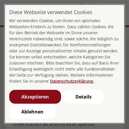
DE
Diese Webseite verwendet Cookies
Osnabrück
MENÜ
Wir verwenden Cookies, um Ihnen ein optimales
Webseiten-Erlebnis zu bieten. Dazu zählen Cookies, die
für den Betrieb der Webseite im Sinne unserer
Start
Niedersachsen
Beratungsstelle Osnabrück
Spenden
Vereinsziele notwendig sind, sowie solche, die lediglich zu
anonymen Statistikzwecken, für Komforteinstellungen
Spenden und
oder zur Anzeige personalisierter Inhalte genutzt werden.
Sie können selbst entscheiden, welche Kategorien Sie
Kontoverbindung
zulassen möchten. Bitte beachten Sie, dass auf Basis Ihrer
Einwilligung womöglich nicht mehr alle Funktionalitäten
der Seite zur Verfügung stehen. Weitere Informationen
finden Sie in unserer
Datenschutzerklärung.
Wir bieten qualifizierte Information, Beratung,
Akzeptieren
Details
Prävention, Sexualpädagogik und sexuelle
Bildung an und unterstützen Ratsuchende darin,
Ablehnen
selbstbestimmte Entscheidungen zu treffen.
Unterstützen Sie uns mit Ihrer Spende.