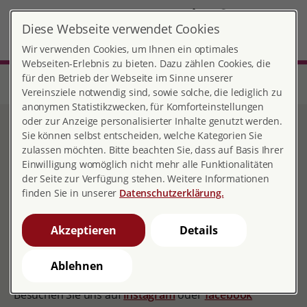
DE
Diese Webseite verwendet Cookies
Mönchengladbach
MENÜ
Wir verwenden Cookies, um Ihnen ein optimales
Webseiten-Erlebnis zu bieten. Dazu zählen Cookies, die
für den Betrieb der Webseite im Sinne unserer
Start
Nordrhein-Westfalen
Beratungsstelle Mönchengladbach
Veröffentlichungen
Pressemitteilungen
Vereinsziele notwendig sind, sowie solche, die lediglich zu
anonymen Statistikzwecken, für Komforteinstellungen
oder zur Anzeige personalisierter Inhalte genutzt werden.
Pressemitteilungen der
Sie können selbst entscheiden, welche Kategorien Sie
zulassen möchten. Bitte beachten Sie, dass auf Basis Ihrer
Beratungsstelle
Einwilligung womöglich nicht mehr alle Funktionalitäten
der Seite zur Verfügung stehen. Weitere Informationen
Mönchengladbach
finden Sie in unserer
Datenschutzerklärung.
Akzeptieren
Details
Aktuelles finden Sie auch über
Ablehnen
unsere Social-Media-Kanäle
Besuchen Sie uns auf
instagram
oder
facebook