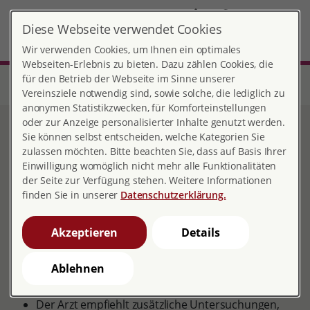
DE
Diese Webseite verwendet Cookies
Solingen
MENÜ
Wir verwenden Cookies, um Ihnen ein optimales
Webseiten-Erlebnis zu bieten. Dazu zählen Cookies, die
für den Betrieb der Webseite im Sinne unserer
Start
Nordrhein-Westfalen
Beratungsstelle Solingen
Arbeitsbereiche
Beratung in der Schwangerschaft
Vereinsziele notwendig sind, sowie solche, die lediglich zu
anonymen Statistikzwecken, für Komforteinstellungen
oder zur Anzeige personalisierter Inhalte genutzt werden.
Beratung in der
Sie können selbst entscheiden, welche Kategorien Sie
zulassen möchten. Bitte beachten Sie, dass auf Basis Ihrer
Schwangerschaft
Einwilligung womöglich nicht mehr alle Funktionalitäten
der Seite zur Verfügung stehen. Weitere Informationen
finden Sie in unserer
Datenschutzerklärung.
Noch bevor der Bauch sichtbar wird, können viele
Akzeptieren
Details
Fragen entstehen:
Ablehnen
Wann soll ich meinem Arbeitgeber mitteilen, dass
ich schwanger bin?
Der Arzt empfiehlt zusätzliche Untersuchungen,