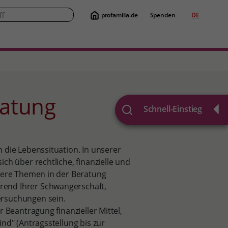
profamilia.de
Spenden
DE
Suche
ratung
Schnell-Einstieg
 die Lebenssituation. In unserer
ch über rechtliche, finanzielle und
itere Themen in der Beratung
rend Ihrer Schwangerschaft,
ersuchungen sein.
 Beantragung finanzieller Mittel,
nd" (Antragsstellung bis zur