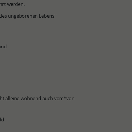
ährt werden.
z des ungeborenen Lebens"
and
icht alleine wohnend auch vom*von
ld