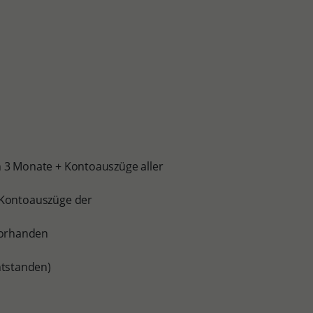
n 3 Monate + Kontoauszüge aller
r Kontoauszüge der
vorhanden
tstanden)