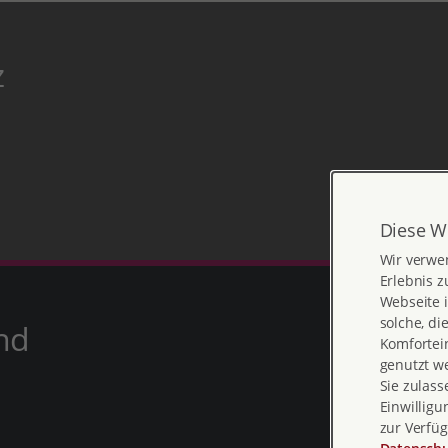
z
Diese W
Wir verwe
Erlebnis z
Webseite i
solche, di
nd
Komfortein
genutzt w
Sie zulass
Einwilligu
zur Verfüg