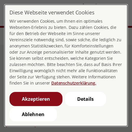
DE
Diese Webseite verwendet Cookies
Landesverband Nordrhein-Westfalen
MENÜ
Wir verwenden Cookies, um Ihnen ein optimales
Webseiten-Erlebnis zu bieten. Dazu zählen Cookies, die
für den Betrieb der Webseite im Sinne unserer
Start
Über pro familia
Landesverbände
Nordrhein-Westfalen
Presse
Vereinsziele notwendig sind, sowie solche, die lediglich zu
anonymen Statistikzwecken, für Komforteinstellungen
oder zur Anzeige personalisierter Inhalte genutzt werden.
Presse
Sie können selbst entscheiden, welche Kategorien Sie
zulassen möchten. Bitte beachten Sie, dass auf Basis Ihrer
Einwilligung womöglich nicht mehr alle Funktionalitäten
der Seite zur Verfügung stehen. Weitere Informationen
finden Sie in unserer
Datenschutzerklärung.
Pressekontakt:
Eva Ehlers
Akzeptieren
Details
Referentin für Öffentlichkeitsarbeit und Social Media
0202 / 24565 - 14
Ablehnen
0176 / 46072037
presse.nrw@profamilia.de