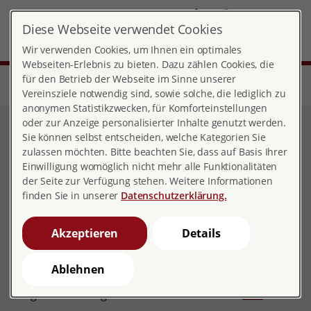
DE
Diese Webseite verwendet Cookies
Landesverband Nordrhein-Westfalen
MENÜ
Wir verwenden Cookies, um Ihnen ein optimales
Webseiten-Erlebnis zu bieten. Dazu zählen Cookies, die
für den Betrieb der Webseite im Sinne unserer
Start
Über pro familia
Landesverbände
Nordrhein-Westfalen
Über uns
Landesgeschäftsstelle
Vereinsziele notwendig sind, sowie solche, die lediglich zu
anonymen Statistikzwecken, für Komforteinstellungen
oder zur Anzeige personalisierter Inhalte genutzt werden.
Die Landesgeschäftsstelle
Sie können selbst entscheiden, welche Kategorien Sie
zulassen möchten. Bitte beachten Sie, dass auf Basis Ihrer
von pro familia NRW
Einwilligung womöglich nicht mehr alle Funktionalitäten
der Seite zur Verfügung stehen. Weitere Informationen
finden Sie in unserer
Datenschutzerklärung.
pro familia NRW ist ein Landesverband mit über
Akzeptieren
Details
30 Beratungsstellen in Nordrhein-Westfalen, deren
Arbeit von der Landesgeschäftsstelle der pro familia
Ablehnen
NRW in Wuppertal koordiniert wird. Eine
Wegbeschreibung zu unserer LGS finden Sie
hier
.