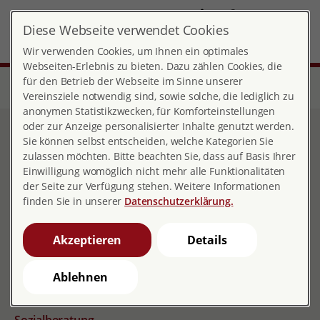
DE
Diese Webseite verwendet Cookies
Landesverband Nordrhein-Westfalen
MENÜ
Wir verwenden Cookies, um Ihnen ein optimales
Webseiten-Erlebnis zu bieten. Dazu zählen Cookies, die
für den Betrieb der Webseite im Sinne unserer
Start
Über pro familia
Landesverbände
Nordrhein-Westfalen
Unsere Beratungsthemen und Angebote
Vereinsziele notwendig sind, sowie solche, die lediglich zu
anonymen Statistikzwecken, für Komforteinstellungen
oder zur Anzeige personalisierter Inhalte genutzt werden.
Unsere Beratungsthemen
Sie können selbst entscheiden, welche Kategorien Sie
zulassen möchten. Bitte beachten Sie, dass auf Basis Ihrer
und Angebote
Einwilligung womöglich nicht mehr alle Funktionalitäten
der Seite zur Verfügung stehen. Weitere Informationen
finden Sie in unserer
Datenschutzerklärung.
Für Jugendliche
Akzeptieren
Details
Ungeplant / ungewollt schwanger
Ablehnen
Sexualisierte und häusliche Gewalt