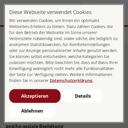
DE
Diese Webseite verwendet Cookies
Ravensburg
MENÜ
Wir verwenden Cookies, um Ihnen ein optimales
Webseiten-Erlebnis zu bieten. Dazu zählen Cookies, die
für den Betrieb der Webseite im Sinne unserer
Start
Baden-Württemberg
Beratungsstelle Grüner Turm Ravensburg
Beratungsangebote
Vereinsziele notwendig sind, sowie solche, die lediglich zu
anonymen Statistikzwecken, für Komforteinstellungen
oder zur Anzeige personalisierter Inhalte genutzt werden.
Unser ständiges Angebot
Sie können selbst entscheiden, welche Kategorien Sie
zulassen möchten. Bitte beachten Sie, dass auf Basis Ihrer
Einwilligung womöglich nicht mehr alle Funktionalitäten
der Seite zur Verfügung stehen. Weitere Informationen
finden Sie in unserer
Datenschutzerklärung.
Beratung in Schwangerschaft und Elternzeit
finanzielle Hilfen
Akzeptieren
Details
rechtliche Informationen
soziale Angebote
Ablehnen
Pränatale Diagnostik
psycho-soziale Begleitung