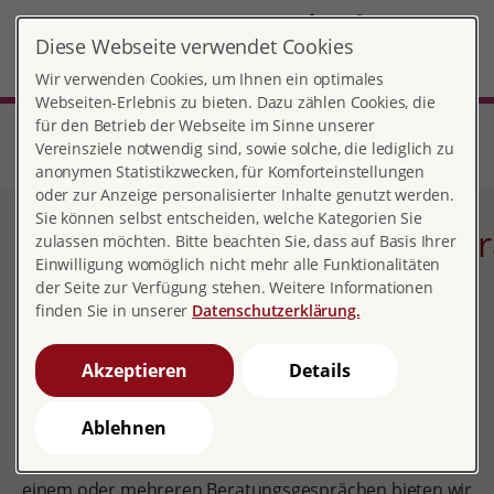
DE
Diese Webseite verwendet Cookies
Ravensburg
MENÜ
Wir verwenden Cookies, um Ihnen ein optimales
Webseiten-Erlebnis zu bieten. Dazu zählen Cookies, die
für den Betrieb der Webseite im Sinne unserer
Start
Baden-Württemberg
Beratungsstelle Grüner Turm Ravensburg
Beratungsangebote
Vereinsziele notwendig sind, sowie solche, die lediglich zu
Schwangerschaftskonfliktberatung
anonymen Statistikzwecken, für Komforteinstellungen
oder zur Anzeige personalisierter Inhalte genutzt werden.
Sie können selbst entscheiden, welche Kategorien Sie
Schwangerschaftskonfliktbe
zulassen möchten. Bitte beachten Sie, dass auf Basis Ihrer
Einwilligung womöglich nicht mehr alle Funktionalitäten
der Seite zur Verfügung stehen. Weitere Informationen
finden Sie in unserer
Datenschutzerklärung.
pro familia ist eine anerkannte Beratungsstelle nach
§219 StGB. Auf Grundlage des
Akzeptieren
Details
Schwangerschaftskonfliktgesetzes beraten wir Sie
ergebnisoffen, kostenlos und anonym.
Ablehnen
Nicht immer ist eine Schwangerschaft geplant. In
einem oder mehreren Beratungsgesprächen bieten wir