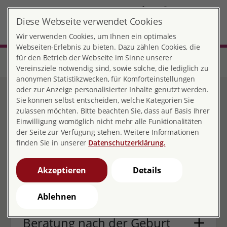
DE
Diese Webseite verwendet Cookies
Singen
MENÜ
Wir verwenden Cookies, um Ihnen ein optimales
Webseiten-Erlebnis zu bieten. Dazu zählen Cookies, die
für den Betrieb der Webseite im Sinne unserer
Start
Baden-Württemberg
Beratungsstelle Singen
Unsere Angebote
Schwangerschaft und Geburt
Vereinsziele notwendig sind, sowie solche, die lediglich zu
anonymen Statistikzwecken, für Komforteinstellungen
oder zur Anzeige personalisierter Inhalte genutzt werden.
Schwangerschaft und
Sie können selbst entscheiden, welche Kategorien Sie
zulassen möchten. Bitte beachten Sie, dass auf Basis Ihrer
Geburt
Einwilligung womöglich nicht mehr alle Funktionalitäten
der Seite zur Verfügung stehen. Weitere Informationen
finden Sie in unserer
Datenschutzerklärung.
Akzeptieren
Details
Schwangerschaftsberatung
Ablehnen
Beratung nach der Geburt