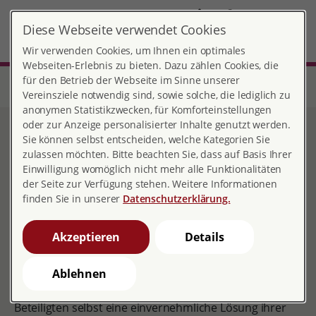
DE
Diese Webseite verwendet Cookies
Singen
MENÜ
Wir verwenden Cookies, um Ihnen ein optimales
Webseiten-Erlebnis zu bieten. Dazu zählen Cookies, die
für den Betrieb der Webseite im Sinne unserer
Start
Baden-Württemberg
Beratungsstelle Singen
Unsere Angebote
Mediation
Vereinsziele notwendig sind, sowie solche, die lediglich zu
anonymen Statistikzwecken, für Komforteinstellungen
oder zur Anzeige personalisierter Inhalte genutzt werden.
Mediation
Sie können selbst entscheiden, welche Kategorien Sie
zulassen möchten. Bitte beachten Sie, dass auf Basis Ihrer
Einwilligung womöglich nicht mehr alle Funktionalitäten
der Seite zur Verfügung stehen. Weitere Informationen
finden Sie in unserer
Datenschutzerklärung.
pro familia Singen bietet Mediation an. Unser Angebot
richtet sich an Paare in der Trennungs- oder
Akzeptieren
Details
Scheidungsphase.
Was ist Mediation?
Ablehnen
Ziel des Mediationsverfahrens ist es, dass die
Beteiligten selbst eine einvernehmliche Lösung ihrer