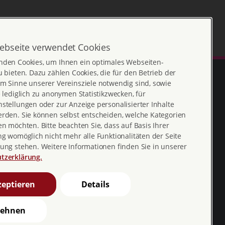
ebseite verwendet Cookies
nden Cookies, um Ihnen ein optimales Webseiten-
u bieten. Dazu zählen Cookies, die für den Betrieb der
m Sinne unserer Vereinsziele notwendig sind, sowie
e lediglich zu anonymen Statistikzwecken, für
stellungen oder zur Anzeige personalisierter Inhalte
erden. Sie können selbst entscheiden, welche Kategorien
en möchten. Bitte beachten Sie, dass auf Basis Ihrer
ng womöglich nicht mehr alle Funktionalitäten der Seite
ung stehen. Weitere Informationen finden Sie in unserer
Erklärung zur
profamilia_bv
tzerklärung.
Barrierefreiheit
youtube
eptieren
Details
Barriere melden
profamilia.bv
lehnen
pro familia pia