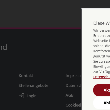
Diese W
Wir verwe
Erlebnis z
Webseite i
nd
solche, di
Komfortein
genutzt w
Sie zulass
Einwilligu
zur Verfüg
Kontakt
Impressum
Datenschu
Stellenangebote
Datenschutz
Akz
AGB
Ab
Cookieeinstellungen