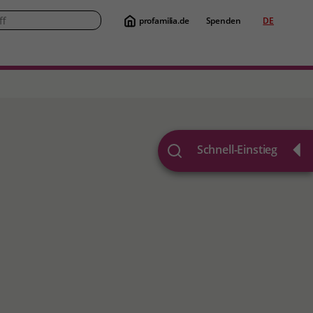
profamilia.de
Spenden
DE
Suche
Schnell-Einstieg