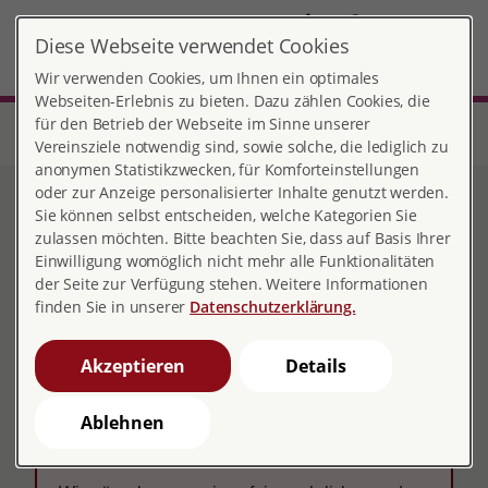
DE
Diese Webseite verwendet Cookies
Augsburg
MENÜ
Wir verwenden Cookies, um Ihnen ein optimales
Webseiten-Erlebnis zu bieten. Dazu zählen Cookies, die
für den Betrieb der Webseite im Sinne unserer
Start
Bayern
Beratungsstelle Augsburg
Service | pro familia Augsburg
Netiquette | Social-Media-Seiten
Vereinsziele notwendig sind, sowie solche, die lediglich zu
anonymen Statistikzwecken, für Komforteinstellungen
oder zur Anzeige personalisierter Inhalte genutzt werden.
Netiquette | Social-Media-
Sie können selbst entscheiden, welche Kategorien Sie
zulassen möchten. Bitte beachten Sie, dass auf Basis Ihrer
Seiten
Einwilligung womöglich nicht mehr alle Funktionalitäten
der Seite zur Verfügung stehen. Weitere Informationen
finden Sie in unserer
Datenschutzerklärung.
Akzeptieren
Details
Unsere Netiquette für soziale
Ablehnen
Medien