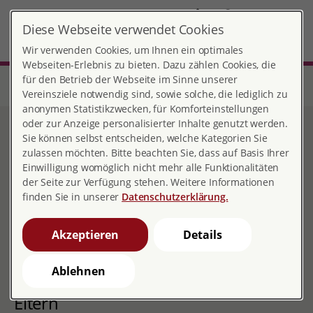
DE
Diese Webseite verwendet Cookies
München-Schwabing
MENÜ
Wir verwenden Cookies, um Ihnen ein optimales
Webseiten-Erlebnis zu bieten. Dazu zählen Cookies, die
für den Betrieb der Webseite im Sinne unserer
Start
Bayern
Beratungsstelle München-Schwabing
Trennungs- und Scheidungsberatung
Vereinsziele notwendig sind, sowie solche, die lediglich zu
anonymen Statistikzwecken, für Komforteinstellungen
oder zur Anzeige personalisierter Inhalte genutzt werden.
"Deine Kinder, meine
Sie können selbst entscheiden, welche Kategorien Sie
zulassen möchten. Bitte beachten Sie, dass auf Basis Ihrer
Kinder, unsere Kinder" -
Einwilligung womöglich nicht mehr alle Funktionalitäten
der Seite zur Verfügung stehen. Weitere Informationen
Leben in einer Patchwork-
finden Sie in unserer
Datenschutzerklärung.
Familie
Akzeptieren
Details
Ablehnen
Ein Gesprächsabend für Patchwork-
Eltern