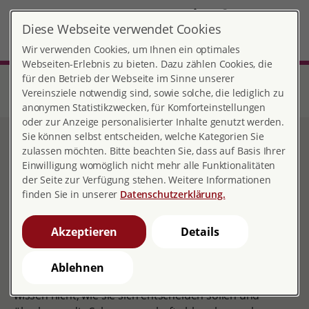
DE
Diese Webseite verwendet Cookies
Bremen-Nord
MENÜ
Wir verwenden Cookies, um Ihnen ein optimales
Webseiten-Erlebnis zu bieten. Dazu zählen Cookies, die
für den Betrieb der Webseite im Sinne unserer
Start
Bremen
Beratungsstelle Bremen-Nord
Familienplanung & Schwangerschaftsabbruch
Vereinsziele notwendig sind, sowie solche, die lediglich zu
Schwangerschaftskonflikt
anonymen Statistikzwecken, für Komforteinstellungen
oder zur Anzeige personalisierter Inhalte genutzt werden.
Sie können selbst entscheiden, welche Kategorien Sie
Schwangerschaftskonflikt
zulassen möchten. Bitte beachten Sie, dass auf Basis Ihrer
Einwilligung womöglich nicht mehr alle Funktionalitäten
der Seite zur Verfügung stehen. Weitere Informationen
finden Sie in unserer
Datenschutzerklärung.
Schwangerschaften können geplant oder ungeplant,
herbeigesehnt oder abgelehnt sein. Viele Frauen* und
Akzeptieren
Details
Paare freuen sich, weil sie sich ein Kind wünschen –
andere sind überrascht und können sich nicht
Ablehnen
vorstellen, die Schwangerschaft auszutragen. Manche
wissen nicht, wie sie sich entscheiden sollen und