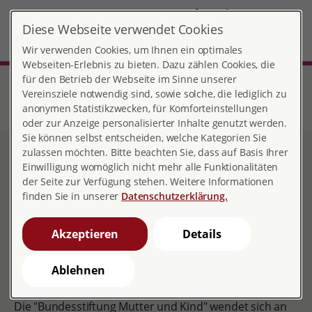
DE
Diese Webseite verwendet Cookies
Hanau
MENÜ
Wir verwenden Cookies, um Ihnen ein optimales
Webseiten-Erlebnis zu bieten. Dazu zählen Cookies, die
für den Betrieb der Webseite im Sinne unserer
Start
Hessen
Beratungsstelle Hanau
Sozialberatung bei Schwangerschaft und Geburt
Vereinsziele notwendig sind, sowie solche, die lediglich zu
Informationen zur "Bundesstiftung Mutter und Kind"
anonymen Statistikzwecken, für Komforteinstellungen
(Babyerstausstattung)
oder zur Anzeige personalisierter Inhalte genutzt werden.
Sie können selbst entscheiden, welche Kategorien Sie
zulassen möchten. Bitte beachten Sie, dass auf Basis Ihrer
Informationen zur
Einwilligung womöglich nicht mehr alle Funktionalitäten
der Seite zur Verfügung stehen. Weitere Informationen
"Bundesstiftung Mutter
finden Sie in unserer
Datenschutzerklärung.
und Kind"
Akzeptieren
Details
(Babyerstausstattung)
Ablehnen
Die "Bundesstiftung Mutter und Kind" wendet sich an