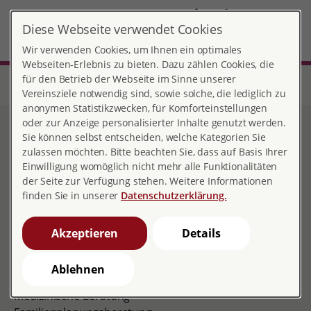
DE
Diese Webseite verwendet Cookies
Gütersloh
MENÜ
Wir verwenden Cookies, um Ihnen ein optimales
Webseiten-Erlebnis zu bieten. Dazu zählen Cookies, die
für den Betrieb der Webseite im Sinne unserer
Start
Nordrhein-Westfalen
Beratungsstelle Gütersloh
Beratungsangebote
Vereinsziele notwendig sind, sowie solche, die lediglich zu
anonymen Statistikzwecken, für Komforteinstellungen
oder zur Anzeige personalisierter Inhalte genutzt werden.
Beratungsangebote
Sie können selbst entscheiden, welche Kategorien Sie
zulassen möchten. Bitte beachten Sie, dass auf Basis Ihrer
Einwilligung womöglich nicht mehr alle Funktionalitäten
der Seite zur Verfügung stehen. Weitere Informationen
finden Sie in unserer
Datenschutzerklärung.
Das Angebot der pro familia
Beratungsstelle Gütersloh
Akzeptieren
Details
Schwangerschaftsberatung
Schwangerschaftskonfliktberatung
Ablehnen
Partnerschafts- und Sexualberatung
Medizinische Beratung