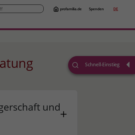
profamilia.de
Spenden
DE
Suche
ratung
Schnell-Einstieg
erschaft und