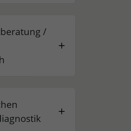
tberatung /
h
chen
iagnostik