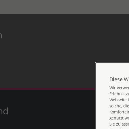
h
Diese W
Wir verwe
Erlebnis z
Webseite i
solche, di
nd
Komfortein
genutzt w
Sie zulass