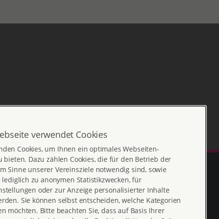
ebseite verwendet Cookies
nden Cookies, um Ihnen ein optimales Webseiten-
u bieten. Dazu zählen Cookies, die für den Betrieb der
m Sinne unserer Vereinsziele notwendig sind, sowie
e lediglich zu anonymen Statistikzwecken, für
stellungen oder zur Anzeige personalisierter Inhalte
erden. Sie können selbst entscheiden, welche Kategorien
en möchten. Bitte beachten Sie, dass auf Basis Ihrer