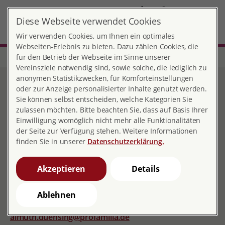
DE
Diese Webseite verwendet Cookies
Gütersloh
MENÜ
Wir verwenden Cookies, um Ihnen ein optimales
Webseiten-Erlebnis zu bieten. Dazu zählen Cookies, die
für den Betrieb der Webseite im Sinne unserer
Start
Nordrhein-Westfalen
Beratungsstelle Gütersloh
Team
Vereinsziele notwendig sind, sowie solche, die lediglich zu
anonymen Statistikzwecken, für Komforteinstellungen
Team
oder zur Anzeige personalisierter Inhalte genutzt werden.
Sie können selbst entscheiden, welche Kategorien Sie
zulassen möchten. Bitte beachten Sie, dass auf Basis Ihrer
Einwilligung womöglich nicht mehr alle Funktionalitäten
der Seite zur Verfügung stehen. Weitere Informationen
Dorothea Betz
finden Sie in unserer
Datenschutzerklärung.
dorothea.betz@profamilia.de
Akzeptieren
Details
Ablehnen
Almuth Duensing
almuth.duensing@profamilia.de