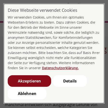
DE
Diese Webseite verwendet Cookies
Krefeld
MENÜ
Wir verwenden Cookies, um Ihnen ein optimales
Webseiten-Erlebnis zu bieten. Dazu zählen Cookies, die
für den Betrieb der Webseite im Sinne unserer
Start
Nordrhein-Westfalen
Beratungsstelle Krefeld
Beratungsinhalte
Schwangerschaftsbegleitung
Vereinsziele notwendig sind, sowie solche, die lediglich zu
anonymen Statistikzwecken, für Komforteinstellungen
oder zur Anzeige personalisierter Inhalte genutzt werden.
Schwangerschaftsbegleitung
Sie können selbst entscheiden, welche Kategorien Sie
zulassen möchten. Bitte beachten Sie, dass auf Basis Ihrer
Einwilligung womöglich nicht mehr alle Funktionalitäten
der Seite zur Verfügung stehen. Weitere Informationen
finden Sie in unserer
Datenschutzerklärung.
Viele Frauen, die sich auf ihre Schwangerschaft und die
Geburt gefreut haben, erleben in dieser Zeit und nach
Akzeptieren
Details
der Geburt ihres Kindes etwas anderes: Sie fragen sich,
warum sie keine Muttergefühle, Innigkeit und
Verbundenheit mit ihrem Kind verspüren. Sie erleben
Ablehnen
sich verunsichert, zweifelnd, ängstlich, antriebslos,
manchmal entwickeln sich ausgeprägte Gefühle von