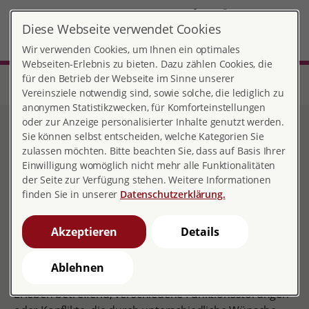
DE
Diese Webseite verwendet Cookies
Krefeld
MENÜ
Wir verwenden Cookies, um Ihnen ein optimales
Webseiten-Erlebnis zu bieten. Dazu zählen Cookies, die
für den Betrieb der Webseite im Sinne unserer
Start
Nordrhein-Westfalen
Beratungsstelle Krefeld
Beratungsinhalte
Paar- und Sexualberatung
Vereinsziele notwendig sind, sowie solche, die lediglich zu
anonymen Statistikzwecken, für Komforteinstellungen
oder zur Anzeige personalisierter Inhalte genutzt werden.
Paar- und Sexualberatung
Sie können selbst entscheiden, welche Kategorien Sie
zulassen möchten. Bitte beachten Sie, dass auf Basis Ihrer
Einwilligung womöglich nicht mehr alle Funktionalitäten
der Seite zur Verfügung stehen. Weitere Informationen
finden Sie in unserer
Datenschutzerklärung.
Sexualität entwickelt und verändert sich im
Lebenszyklus von Geburt an.
Akzeptieren
Details
Wir beraten Paare und Einzelne jeden Alters zu den
Themen Sexualität und Partnerschaft. Dazu gehört das
Ablehnen
ganze Spektrum von Fragen das eigene sexuelle
Erleben betreffend, verschiedene Funktionsstörungen