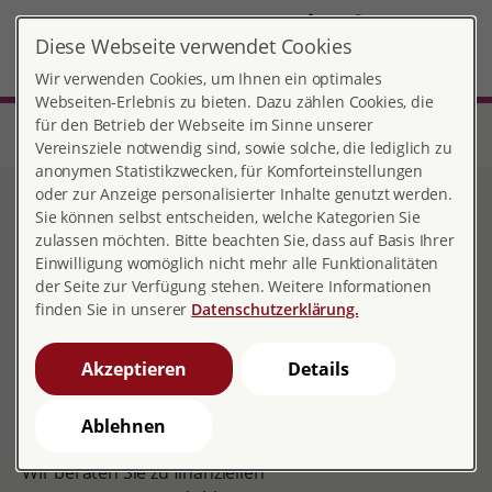
DE
Diese Webseite verwendet Cookies
Witten
MENÜ
Wir verwenden Cookies, um Ihnen ein optimales
Webseiten-Erlebnis zu bieten. Dazu zählen Cookies, die
für den Betrieb der Webseite im Sinne unserer
Start
Nordrhein-Westfalen
Beratungsstelle Witten
Beratung zu finanziellen Hilfen in der Schwangerschaft
Vereinsziele notwendig sind, sowie solche, die lediglich zu
anonymen Statistikzwecken, für Komforteinstellungen
oder zur Anzeige personalisierter Inhalte genutzt werden.
Beratung zu finanziellen
Sie können selbst entscheiden, welche Kategorien Sie
zulassen möchten. Bitte beachten Sie, dass auf Basis Ihrer
Hilfen in der
Einwilligung womöglich nicht mehr alle Funktionalitäten
der Seite zur Verfügung stehen. Weitere Informationen
Schwangerschaft
finden Sie in unserer
Datenschutzerklärung.
Akzeptieren
Details
Familienzuwachs bedeutet u. a. auch finanzielle
Ablehnen
Notwendigkeiten.
Wir beraten Sie zu finanziellen