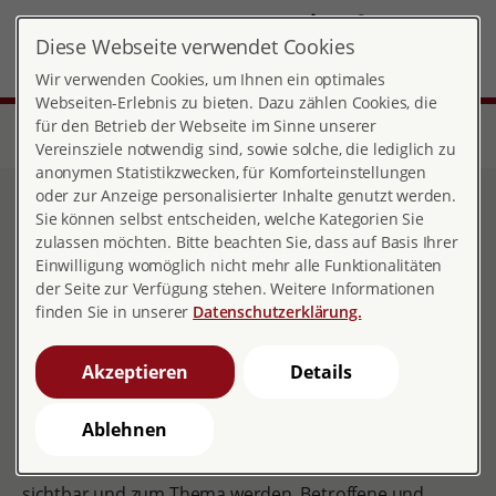
DE
Diese Webseite verwendet Cookies
Landesverband Nordrhein-Westfalen
MENÜ
Wir verwenden Cookies, um Ihnen ein optimales
Webseiten-Erlebnis zu bieten. Dazu zählen Cookies, die
für den Betrieb der Webseite im Sinne unserer
Start
Über pro familia
Landesverbände
Nordrhein-Westfalen
Unsere Beratungsthemen und Angebote
Vereinsziele notwendig sind, sowie solche, die lediglich zu
anonymen Statistikzwecken, für Komforteinstellungen
oder zur Anzeige personalisierter Inhalte genutzt werden.
Sexualisierte Gewalt (2)
Sie können selbst entscheiden, welche Kategorien Sie
zulassen möchten. Bitte beachten Sie, dass auf Basis Ihrer
Einwilligung womöglich nicht mehr alle Funktionalitäten
der Seite zur Verfügung stehen. Weitere Informationen
finden Sie in unserer
Datenschutzerklärung.
Fachgruppe Sexualisierte Gewalt
Der pro familia Landesverband NRW setzt ein klares
Akzeptieren
Details
Zeichen für ein Leben ohne Gewalt und engagiert sich
in den Bereichen Prävention, Intervention und
Ablehnen
Betroffenenschutz. In allen Beratungsstellen der pro
familia können die verschiedenen Formen der Gewalt
sichtbar und zum Thema werden. Betroffene und