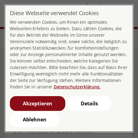
DE
Diese Webseite verwendet Cookies
Landesverband Bayern
MENÜ
Wir verwenden Cookies, um Ihnen ein optimales
Webseiten-Erlebnis zu bieten. Dazu zählen Cookies, die
für den Betrieb der Webseite im Sinne unserer
Start
Über pro familia
Landesverbände
Bayern
Bayern | pia
pia Augsburg
Vereinsziele notwendig sind, sowie solche, die lediglich zu
anonymen Statistikzwecken, für Komforteinstellungen
oder zur Anzeige personalisierter Inhalte genutzt werden.
pia Augsburg
Sie können selbst entscheiden, welche Kategorien Sie
zulassen möchten. Bitte beachten Sie, dass auf Basis Ihrer
Einwilligung womöglich nicht mehr alle Funktionalitäten
der Seite zur Verfügung stehen. Weitere Informationen
finden Sie in unserer
Datenschutzerklärung.
Willkommen bei pia | pro familia in action
Akzeptieren
Details
Augsburg.
Du möchtest Dich in unserer Ortsgruppe
Ablehnen
engagieren?
Dich interessieren unsere Aktionen.