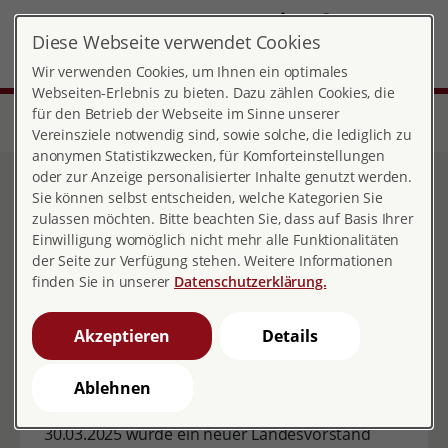
DE
Diese Webseite verwendet Cookies
Landesverband Bayern
MENÜ
Wir verwenden Cookies, um Ihnen ein optimales
Webseiten-Erlebnis zu bieten. Dazu zählen Cookies, die
für den Betrieb der Webseite im Sinne unserer
Start
Über pro familia
Landesverbände
Bayern
Bayern | Vorstände
Vereinsziele notwendig sind, sowie solche, die lediglich zu
anonymen Statistikzwecken, für Komforteinstellungen
oder zur Anzeige personalisierter Inhalte genutzt werden.
Bayern | Vorstände
Sie können selbst entscheiden, welche Kategorien Sie
zulassen möchten. Bitte beachten Sie, dass auf Basis Ihrer
Einwilligung womöglich nicht mehr alle Funktionalitäten
der Seite zur Verfügung stehen. Weitere Informationen
finden Sie in unserer
Datenschutzerklärung.
Akzeptieren
Details
Ablehnen
In der Landesmitgliederversammlung am
30.03.2025 wurde ein neuer Landesvorstand