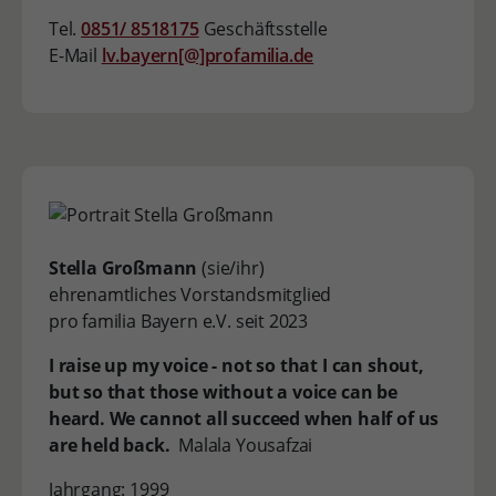
Tel.
0851/ 8518175
Geschäftsstelle
E-Mail
lv.bayern[@]profamilia.de
Stella Großmann
(sie/ihr)
ehrenamtliches Vorstandsmitglied
pro familia Bayern e.V. seit 2023
I raise up my voice - not so that I can shout,
but so that those without a voice can be
heard. We cannot all succeed when half of us
are held back.
Malala Yousafzai
Jahrgang: 1999