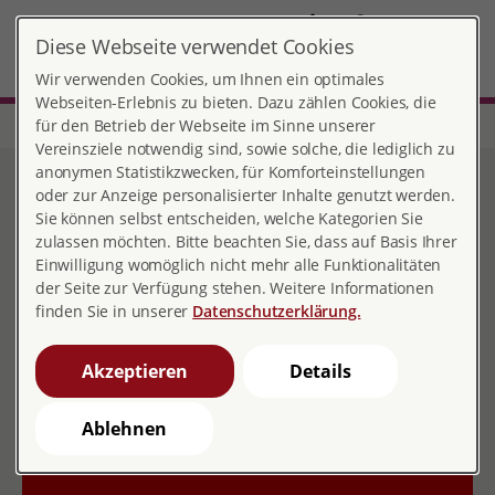
DE
Diese Webseite verwendet Cookies
Kirchheim
MENÜ
Wir verwenden Cookies, um Ihnen ein optimales
Webseiten-Erlebnis zu bieten. Dazu zählen Cookies, die
für den Betrieb der Webseite im Sinne unserer
Start
Baden-Württemberg
Beratungsstelle Kirchheim
Vereinsziele notwendig sind, sowie solche, die lediglich zu
Beratungsstelle Kirchheim
anonymen Statistikzwecken, für Komforteinstellungen
oder zur Anzeige personalisierter Inhalte genutzt werden.
unter Teck
Sie können selbst entscheiden, welche Kategorien Sie
zulassen möchten. Bitte beachten Sie, dass auf Basis Ihrer
Einwilligung womöglich nicht mehr alle Funktionalitäten
der Seite zur Verfügung stehen. Weitere Informationen
Kontakt
finden Sie in unserer
Datenschutzerklärung.
Wellingstraße 8
Akzeptieren
Details
73230 Kirchheim
Ablehnen
07021 3697
07021 74536