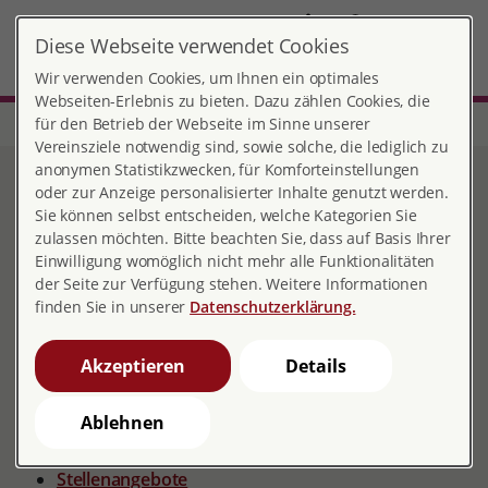
DE
Diese Webseite verwendet Cookies
Pforzheim
MENÜ
Wir verwenden Cookies, um Ihnen ein optimales
Webseiten-Erlebnis zu bieten. Dazu zählen Cookies, die
für den Betrieb der Webseite im Sinne unserer
Start
Baden-Württemberg
Beratungsstelle Pforzheim
Übersicht
Vereinsziele notwendig sind, sowie solche, die lediglich zu
anonymen Statistikzwecken, für Komforteinstellungen
Übersicht
oder zur Anzeige personalisierter Inhalte genutzt werden.
Sie können selbst entscheiden, welche Kategorien Sie
zulassen möchten. Bitte beachten Sie, dass auf Basis Ihrer
Einwilligung womöglich nicht mehr alle Funktionalitäten
der Seite zur Verfügung stehen. Weitere Informationen
In den einzelnen Unterpunkten finden Sie nützliche
finden Sie in unserer
Datenschutzerklärung.
Links und Downloads
Adresse/Kontakt
Akzeptieren
Details
Verein
Ablehnen
Vorstand/Geschäftsführung/Verwaltung
Stellenangebote