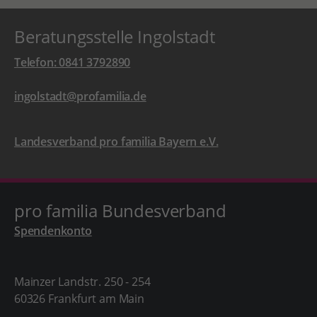
Beratungsstelle Ingolstadt
Telefon: 0841 3792890
ingolstadt@profamilia.de
Landesverband pro familia Bayern e.V.
pro familia Bundesverband
Spendenkonto
Mainzer Landstr. 250 - 254
60326 Frankfurt am Main