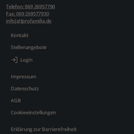
Telefon: 069 26957790
Fax: 069 269577930
info[at]profamilia.de
Kontakt
Stellenangebote
Impressum
Datenschutz
AGB
Cookieeinstellungen
Erklärung zur Barrierefreiheit