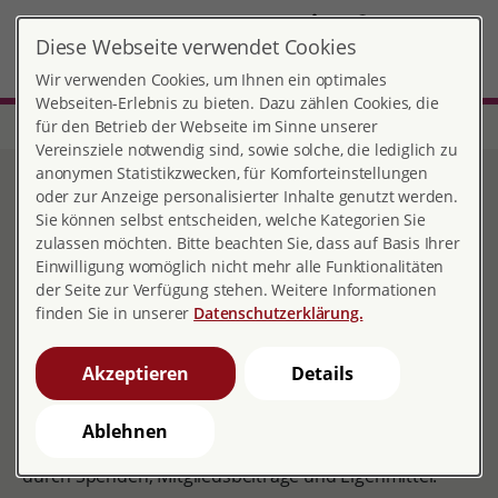
DE
Diese Webseite verwendet Cookies
Ingolstadt
MENÜ
Wir verwenden Cookies, um Ihnen ein optimales
Webseiten-Erlebnis zu bieten. Dazu zählen Cookies, die
für den Betrieb der Webseite im Sinne unserer
Start
Bayern
Beratungsstelle Ingolstadt
Spenden für pro familia
Vereinsziele notwendig sind, sowie solche, die lediglich zu
anonymen Statistikzwecken, für Komforteinstellungen
Spenden für pro familia
oder zur Anzeige personalisierter Inhalte genutzt werden.
Sie können selbst entscheiden, welche Kategorien Sie
zulassen möchten. Bitte beachten Sie, dass auf Basis Ihrer
Einwilligung womöglich nicht mehr alle Funktionalitäten
der Seite zur Verfügung stehen. Weitere Informationen
Wir brauchen Ihre Unterstützung
finden Sie in unserer
Datenschutzerklärung.
Unsere Beratungsstelle wird durch Zuschüsse vom
Land Bayern, der Stadt Ingolstadt sowie den
Akzeptieren
Details
Landkreisen Pfaffenhofen, Eichstätt und Neuburg-
Schrobenhausen gefördert. Einen wichtigen Teil
Ablehnen
unserer Kosten müssen wir jedoch selbst tragen –
durch Spenden, Mitgliedsbeiträge und Eigenmittel.