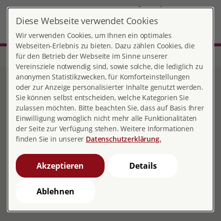
DE
Diese Webseite verwendet Cookies
Kempten
MENÜ
Wir verwenden Cookies, um Ihnen ein optimales
Webseiten-Erlebnis zu bieten. Dazu zählen Cookies, die
für den Betrieb der Webseite im Sinne unserer
Start
Bayern
Beratungsstelle Kempten
Verein
Vereinsziele notwendig sind, sowie solche, die lediglich zu
anonymen Statistikzwecken, für Komforteinstellungen
Verein
oder zur Anzeige personalisierter Inhalte genutzt werden.
Sie können selbst entscheiden, welche Kategorien Sie
zulassen möchten. Bitte beachten Sie, dass auf Basis Ihrer
Einwilligung womöglich nicht mehr alle Funktionalitäten
der Seite zur Verfügung stehen. Weitere Informationen
finden Sie in unserer
Datenschutzerklärung.
pro familia Kempten e.V. ist ein selbstständiger,
gemeinnütziger, konfessionell und parteipolitisch
Akzeptieren
Details
unabhängiger Verein und als solches Mitglied im
Bundes- und Landesverband pro familia, sowie Mitglied
Ablehnen
des Deutschen Paritätischen Wohlfahrtsverbandes
(DPWV).