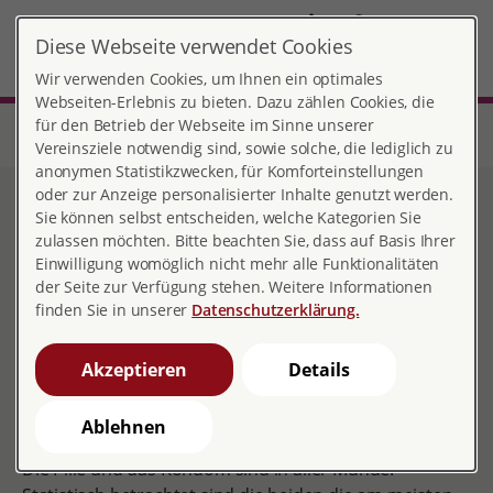
DE
Diese Webseite verwendet Cookies
Kempten
MENÜ
Wir verwenden Cookies, um Ihnen ein optimales
Webseiten-Erlebnis zu bieten. Dazu zählen Cookies, die
für den Betrieb der Webseite im Sinne unserer
Start
Bayern
Beratungsstelle Kempten
Offene Treffen und Bildungsangebote
Alles Pille oder was?!
Vereinsziele notwendig sind, sowie solche, die lediglich zu
anonymen Statistikzwecken, für Komforteinstellungen
oder zur Anzeige personalisierter Inhalte genutzt werden.
Alles Pille oder was?!
Sie können selbst entscheiden, welche Kategorien Sie
zulassen möchten. Bitte beachten Sie, dass auf Basis Ihrer
Einwilligung womöglich nicht mehr alle Funktionalitäten
der Seite zur Verfügung stehen. Weitere Informationen
finden Sie in unserer
Datenschutzerklärung.
Akzeptieren
Details
Verhütungsmittel verständlich erklärt.
Ablehnen
Die Pille und das Kondom sind in aller Munde.