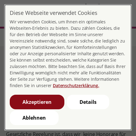
DE
Diese Webseite verwendet Cookies
Kempten
MENÜ
Wir verwenden Cookies, um Ihnen ein optimales
Webseiten-Erlebnis zu bieten. Dazu zählen Cookies, die
für den Betrieb der Webseite im Sinne unserer
Start
Bayern
Beratungsstelle Kempten
Verein
So können Sie helfen
Vereinsziele notwendig sind, sowie solche, die lediglich zu
anonymen Statistikzwecken, für Komforteinstellungen
oder zur Anzeige personalisierter Inhalte genutzt werden.
So können Sie helfen
Sie können selbst entscheiden, welche Kategorien Sie
zulassen möchten. Bitte beachten Sie, dass auf Basis Ihrer
Einwilligung womöglich nicht mehr alle Funktionalitäten
der Seite zur Verfügung stehen. Weitere Informationen
finden Sie in unserer
Datenschutzerklärung.
pro familia braucht Spenden und
Mitglieder
Akzeptieren
Details
Die Arbeit von pro familia wird nur zum Teil aus
öffentlichen Mitteln finanziert. Einen erheblichen
Ablehnen
Anteil muss der Verein tragen.
Gesetzliche Regelung ist, dass wir keine Honorare für