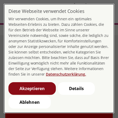
DE
Diese Webseite verwendet Cookies
Rüsselsheim
MENÜ
Wir verwenden Cookies, um Ihnen ein optimales
Webseiten-Erlebnis zu bieten. Dazu zählen Cookies, die
für den Betrieb der Webseite im Sinne unserer
Start
Hessen
Beratungsstelle Rüsselsheim
Vereinsziele notwendig sind, sowie solche, die lediglich zu
Beratungsstelle
anonymen Statistikzwecken, für Komforteinstellungen
oder zur Anzeige personalisierter Inhalte genutzt werden.
Rüsselsheim
Sie können selbst entscheiden, welche Kategorien Sie
zulassen möchten. Bitte beachten Sie, dass auf Basis Ihrer
Einwilligung womöglich nicht mehr alle Funktionalitäten
der Seite zur Verfügung stehen. Weitere Informationen
Kontakt
finden Sie in unserer
Datenschutzerklärung.
Lahnstr. 30
Akzeptieren
Details
65428 Rüsselsheim am Main
Ablehnen
06142 12142
06142 15565