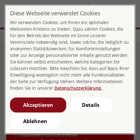
DE
Diese Webseite verwendet Cookies
Ingolstadt
MENÜ
Wir verwenden Cookies, um Ihnen ein optimales
Webseiten-Erlebnis zu bieten. Dazu zählen Cookies, die
für den Betrieb der Webseite im Sinne unserer
Start
Bayern
Beratungsstelle Ingolstadt
Vereinsziele notwendig sind, sowie solche, die lediglich zu
Beratungsstelle Ingolstadt
anonymen Statistikzwecken, für Komforteinstellungen
oder zur Anzeige personalisierter Inhalte genutzt werden.
Sie können selbst entscheiden, welche Kategorien Sie
zulassen möchten. Bitte beachten Sie, dass auf Basis Ihrer
Einwilligung womöglich nicht mehr alle Funktionalitäten
Kontakt
der Seite zur Verfügung stehen. Weitere Informationen
finden Sie in unserer
Datenschutzerklärung.
Holzmarkt 2
85049 Ingolstadt
Akzeptieren
Details
0841 3792890
0841 37928910
Ablehnen
ingolstadt@profamilia.de