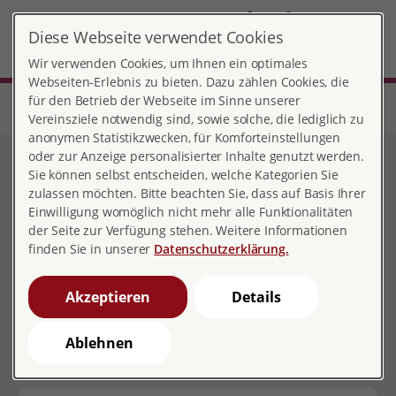
DE
Diese Webseite verwendet Cookies
Landkreis Böblingen e.V.
MENÜ
Wir verwenden Cookies, um Ihnen ein optimales
Webseiten-Erlebnis zu bieten. Dazu zählen Cookies, die
für den Betrieb der Webseite im Sinne unserer
Start
Baden-Württemberg
Beratungsstelle Böblingen
Beratungsangebote
Medizinische / Verhütungsberatung
Vereinsziele notwendig sind, sowie solche, die lediglich zu
anonymen Statistikzwecken, für Komforteinstellungen
oder zur Anzeige personalisierter Inhalte genutzt werden.
Medizinische /
Sie können selbst entscheiden, welche Kategorien Sie
zulassen möchten. Bitte beachten Sie, dass auf Basis Ihrer
Verhütungsberatung
Einwilligung womöglich nicht mehr alle Funktionalitäten
der Seite zur Verfügung stehen. Weitere Informationen
finden Sie in unserer
Datenschutzerklärung.
Medizinische Beratung
Akzeptieren
Details
Sicher verhüten - aber wie?
Ablehnen