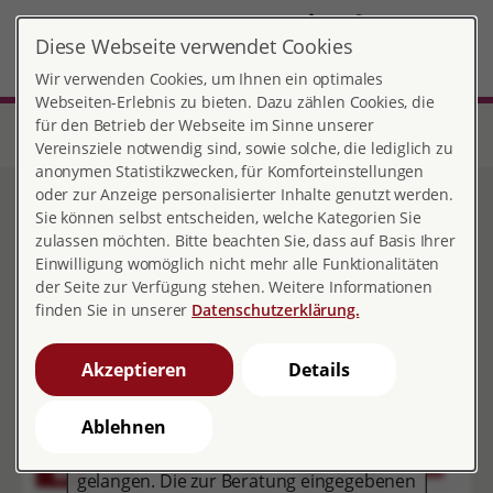
DE
Diese Webseite verwendet Cookies
Landkreis Böblingen e.V.
MENÜ
Wir verwenden Cookies, um Ihnen ein optimales
Webseiten-Erlebnis zu bieten. Dazu zählen Cookies, die
für den Betrieb der Webseite im Sinne unserer
Start
Baden-Württemberg
Beratungsstelle Böblingen
Beratungsangebote
Videoberatung
Vereinsziele notwendig sind, sowie solche, die lediglich zu
anonymen Statistikzwecken, für Komforteinstellungen
oder zur Anzeige personalisierter Inhalte genutzt werden.
Videoberatung
Sie können selbst entscheiden, welche Kategorien Sie
zulassen möchten. Bitte beachten Sie, dass auf Basis Ihrer
Einwilligung womöglich nicht mehr alle Funktionalitäten
der Seite zur Verfügung stehen. Weitere Informationen
finden Sie in unserer
Datenschutzerklärung.
Videoberatung
Aus datenschutzrechtlichen Gründen
Akzeptieren
Details
weisen wir Sie darauf hin, dass Sie mit
Betätigung des nachfolgenden Buttons
Ablehnen
auf die Onlineberatung des
Landesverbands Baden-Württemberg
gelangen. Die zur Beratung eingegebenen